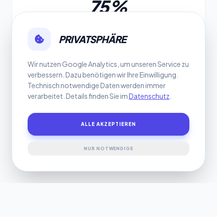
75%
DER KUNDEN NUTZEN GOOGLE VOR EINER
KAUFENTSCHEIDUNG.
PRIVATSPHÄRE
Wir nutzen Google Analytics, um unseren Service zu
verbessern. Dazu benötigen wir Ihre Einwilligung.
Technisch notwendige Daten werden immer
verarbeitet. Details finden Sie im
Datenschutz
.
52%
ALLE AKZEPTIEREN
DES TRAFFICS IN ÖSTERREICH SIND MOBIL –
NUR NOTWENDIGE
RESPONSIVE IST PFLICHT.